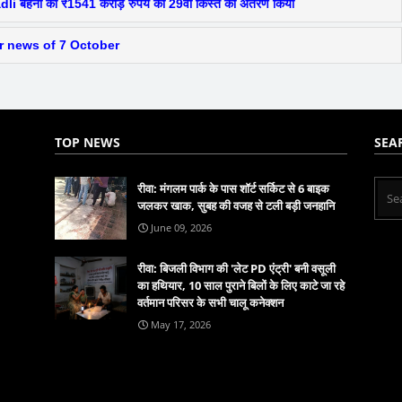
Ladli बहनों को ₹1541 करोड़ रुपये की 29वीं किस्त का अंतरण किया
jor news of 7 October
TOP NEWS
SEA
रीवा: मंगलम पार्क के पास शॉर्ट सर्किट से 6 बाइक
जलकर खाक, सुबह की वजह से टली बड़ी जनहानि
June 09, 2026
रीवा: बिजली विभाग की 'लेट PD एंट्री' बनी वसूली
का हथियार, 10 साल पुराने बिलों के लिए काटे जा रहे
वर्तमान परिसर के सभी चालू कनेक्शन
May 17, 2026